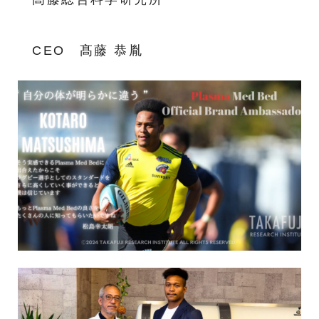
CEO 髙藤 恭胤